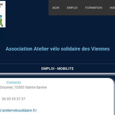
AGIR
EMPLOI
FORMATION
IN
Association Atelier vélo solidaire des Viennes
EMPLOI - MOBILITE
Contacts
 Doumer, 10300 Sainte-Savine
06 95 35 37 37
//ateliervelosolidaire.fr/