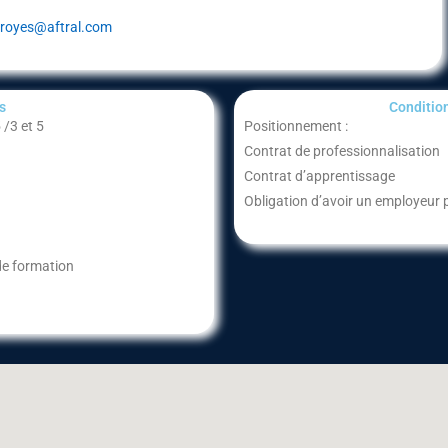
troyes@aftral.com
​
Condition
 /3 et 5
Positionnement :
Contrat de professionnalisation
Contrat d’apprentissage
Obligation d’avoir un employeur 
de formation