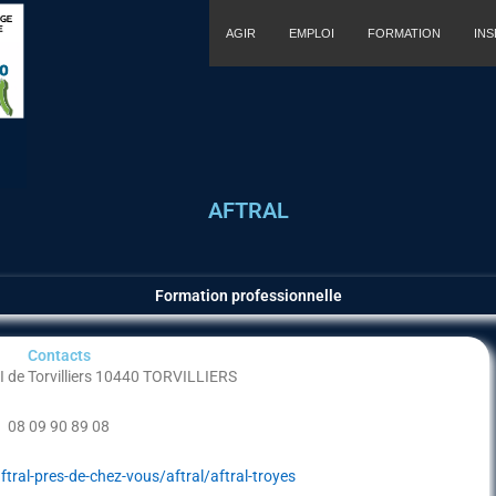
AGIR
EMPLOI
FORMATION
IN
AFTRAL
Formation professionnelle
Contacts
I de Torvilliers 10440 TORVILLIERS
08 09 90 89 08
tral-pres-de-chez-vous/aftral/aftral-troyes