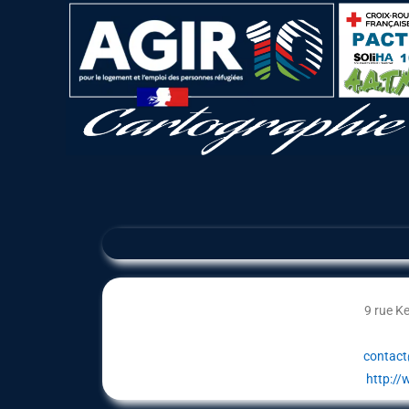
9 rue K
contact
http://