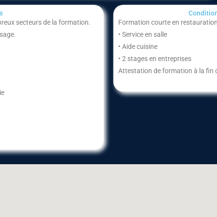
​
Condition
eux secteurs de la formation.
Formation courte en restauration
ssage.
• Service en salle
• Aide cuisine
• 2 stages en entreprises
Attestation de formation à la fin
ie