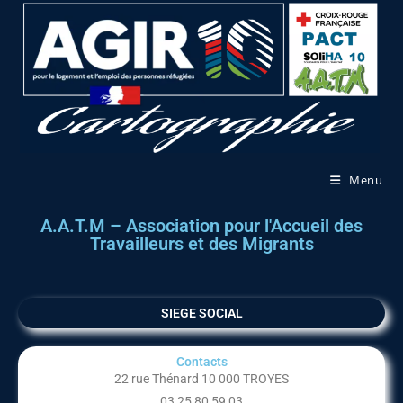
Menu
A.A.T.M – Association pour l'Accueil des
Travailleurs et des Migrants
SIEGE SOCIAL
Contacts
22 rue Thénard 10 000 TROYES
03 25 80 59 03